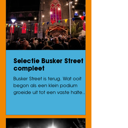
Duyster en Eppo Janssen opnieuw
een selectie bijzondere artiesten
voor intieme concerten en
exclusieve sessies. Tussen de
optredens door zorgt Eppo voor
zorgvuldig gekozen platen, terwijl
Ayco de artiesten ontvangt voor
boei
Selectie Busker Street
compleet
Busker Street is terug. Wat ooit
begon als een klein podium
groeide uit tot een vaste halte
voor nieuw muzikaal talent op
Leffingeleuren. Hier zetten
artiesten als Meskerem Mees,
Mooneye, Isaac Roux, Rosie Stuart
en Lézard hun eerste stappen op