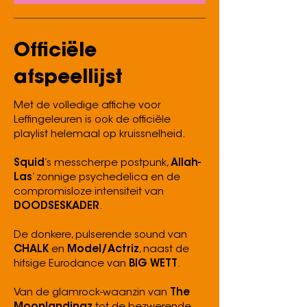
Officiële
afspeellijst
Met de volledige affiche voor
Leffingeleuren is ook de officiële
playlist helemaal op kruissnelheid.
Squid
’s messcherpe postpunk,
Allah-
Las
’ zonnige psychedelica en de
compromisloze intensiteit van
DOODSESKADER
.
De donkere, pulserende sound van
CHALK
en
Model/Actriz
, naast de
hitsige Eurodance van
BIG WETT
.
Van de glamrock-waanzin van
The