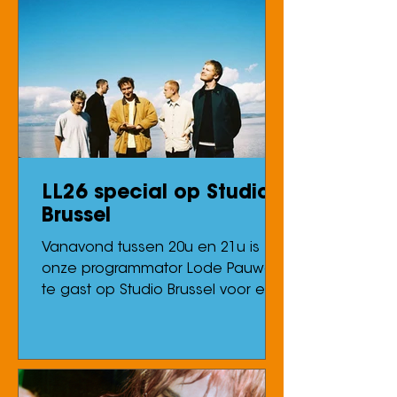
LL26 special op Studio
Brussel
Vanavond tussen 20u en 21u is
onze programmator Lode Pauwels
te gast op Studio Brussel voor een
fijne babbel over de jubileum-
editie van ons festival. Zet je radio
op 102.1 op luister via VRT MAX.