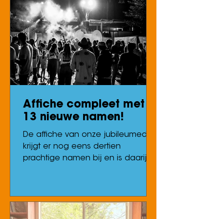
ons festival. Ook in 2026 geven we
opnieuw een podium aan een
nieuwe lichting artiesten. Met
langere sets, een plek op de
officiële affiche en vooral: een
publiek dat graag nieuwe
favoriete bands ontdekt. Dit zijn de
Busker Street-acts
Affiche compleet met
13 nieuwe namen!
De affiche van onze jubileumeditie
krijgt er nog eens dertien
prachtige namen bij en is daarij
ook volledig. Van Canadese
cultfavorieten over Japanse
psychedelica tot Belgische
ontdekkingen en Britse
beloftevolle livebands: ook deze