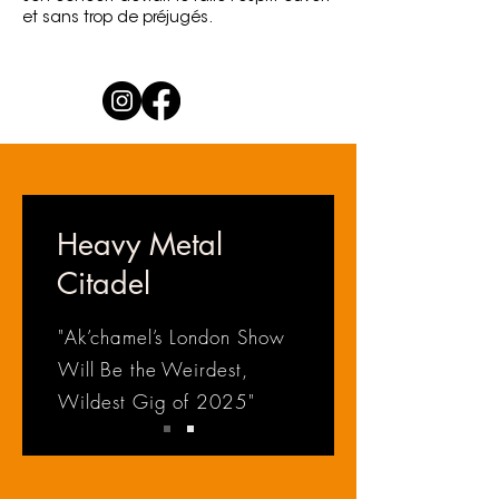
et sans trop de préjugés.
Heavy Metal
Citadel
"Ak’chamel’s London Show
Will Be the Weirdest,
Wildest Gig of 2025"