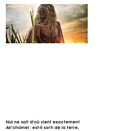
Vendredi 11 septembre 2026
Apollo
Genre: Psychedelic, Drone, Experimental
Pour les fans de: Dead Can Dance, GOAT,
Kikagaku Moyo, ...
« Rythmes orientaux, chaos
psychédélique et brutalité ludique. »
Nul ne sait d'où vient exactement
Ak'chamel : est-il sorti de la terre,