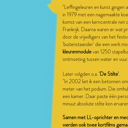
"Leffingeleuren en kunst gingen a
in 1979 met een nagemaakte koe
komst van een kerncentrale net o
Frankrijk. Daarna waren er wat 
door de vrijwilligers van het festi
'buitenstaander' die een werk m
kleurenmodule
van 1250 stapelba
ontmoeting tussen water en vuur
Later volgden o.a.
'De Stilte'
.
"In 2002 liet ik een betonnen om
meter van het podium. Die omhu
een kamer. Daar paste één pers
minuut absolute stilte kon ervaren
Samen met LL-oprichter en med
werden ook twee kortfilms gemaa