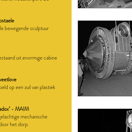
pstaele
le bewegende sculptuur
staand uit eivormige cabine
Sweetlove
peld op een zuil van plastiek
radox’ - MAIM
gelachtige mechanische
door het dorp.