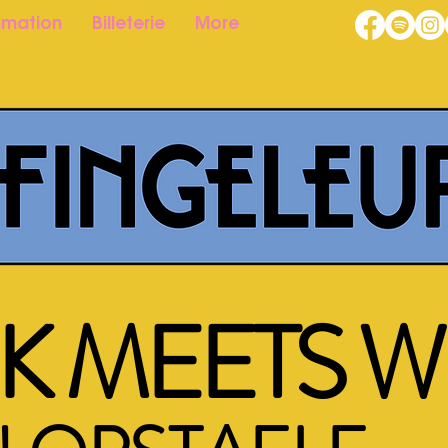
mation
Billeterie
More
K MEETS W