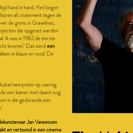
ltijd hand in hand. Het begon
ltoren als statement tegen de
ver de grens in Gravelines,
projecten die opgezet werden
val. Ik was in 1982 de eerste
ocht leveren." Dat werd
een
kken in blauw en rood. De
.
hulsel neerpoten op veertig
lde een kamer met daarin nog
oon in die gedurende een
."
ekunstenaar Jan Vaneessen
kt en vertoond in een cinema