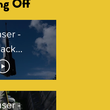
ng Off
ser -
lack
eets
ite'
ser -