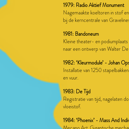
1979: Radio Aktief Monument
Nagemaakte koeltoren in stof en 
bij de kerncentrale van Graveline
1981: Bandoneum
Kleine theater- en podiumplaats
naar een ontwerp van Walter De
1982: ‘Kleurmodule’ - Johan Op
Installatie van 1250 stapelbakke
en vuur.
1983: De Tijd
Registratie van tijd, nagelaten d
vloeistof.
1984: ‘Phoenix’ - Mass And Indi
Mecano Art. Gigantische mechan