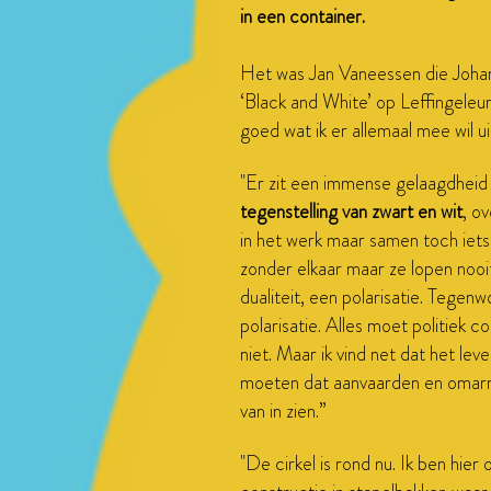
in een container.
Het was Jan Vaneessen die Joha
‘Black and White’ op Leffingeleur
goed wat ik er allemaal mee wil ui
"Er zit een immense gelaagdheid
tegenstelling van zwart en wit
, o
in het werk maar samen toch iets
zonder elkaar maar ze lopen nooit 
dualiteit, een polarisatie. Tegenwo
polarisatie. Alles moet politiek c
niet. Maar ik vind net dat het leve
moeten dat aanvaarden en omarm
van in zien.”
"De cirkel is rond nu. Ik ben hie