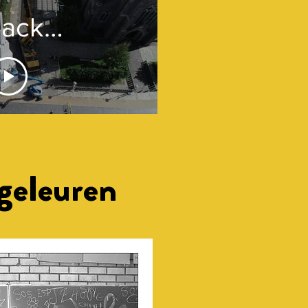
lack
eets
ite'
geleuren