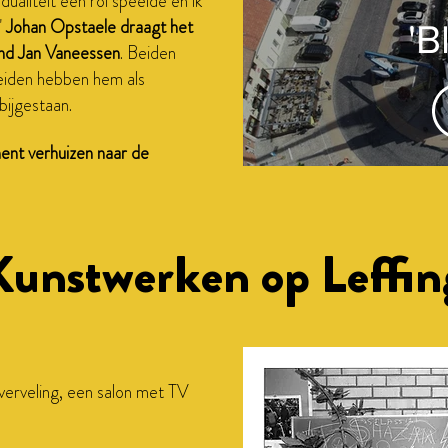
ualiteit een rol speelde en ik
"
Johan Opstaele draagt het
'B
iend Jan Vaneessen
. Beiden
beiden hebben hem als
M
ijgestaan.
Wh
ent verhuizen naar de
Kunstwerken op Leffin
erveling, een salon met TV