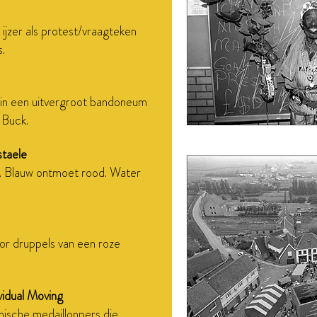
ijzer als protest/vraagteken
s.
 in een uitvergroot bandoneum
 Buck.
staele
n. Blauw ontmoet rood. Water
oor druppels van een roze
vidual Moving
ische medaillonpers die