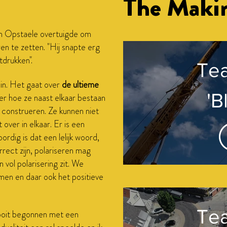
The Maki
n Opstaele overtuigde om
en te zetten. "Hij snapte erg
tdrukken".
Tea
 in. Het gaat over
de ultieme
'B
ver hoe ze naast elkaar bestaan
 construeren. Ze kunnen niet
over in elkaar. Er is een
M
ordig is dat een lelijk woord,
orrect zijn, polariseren mag
Wh
n vol polarisering zit. We
en en daar ook het positieve
Tea
r ooit begonnen met een