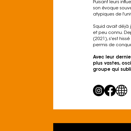
Puisant leurs infl
son évoque souven
atypiques de l'uni
Squid avait déjà 
et peu connu. Depu
(2021), s'est hiss
permis de conqué
Avec leur dernie
plus vastes, osc
groupe qui subl