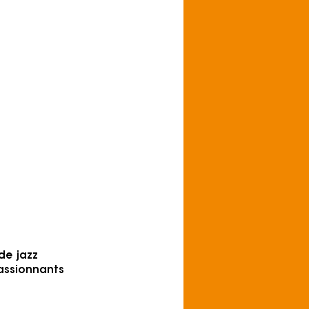
impression que
ent — et c'est
t recherché. »
h on Youtube
de jazz
passionnants