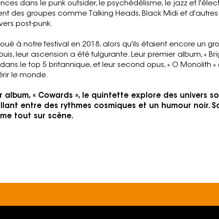
uences dans le punk outsider, le psychédélisme, le jazz et l'élec
t des groupes comme Talking Heads, Black Midi et d'autres 
vers post-punk.
joué à notre festival en 2018, alors qu'ils étaient encore un 
is, leur ascension a été fulgurante. Leur premier album, « Bri
é dans le top 5 britannique, et leur second opus, « O Monolith » 
rir le monde.
r album, « Cowards », le quintette explore des univers 
illant entre des rythmes cosmiques et un humour noir. S
ime tout sur scène.