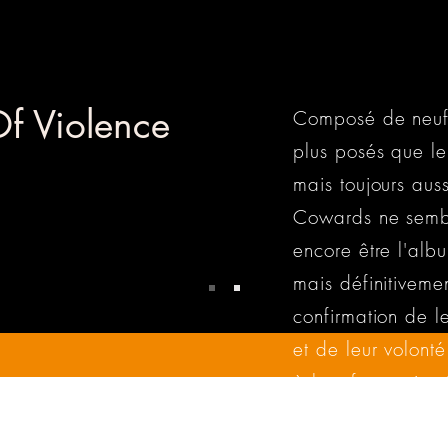
f Violence
Composé de neuf p
plus posés que le
★
mais toujours auss
Cowards ne sembl
encore être l'alb
mais définitiveme
confirmation de l
et de leur volonté
à leur façon si un