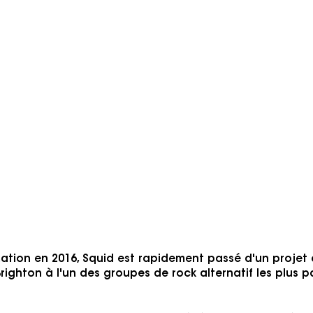
eptembre 2026
r
« Un art rock nerveux qui donne l'
tout pourrait mal tourner à tout mom
Postpunk
précisément le bu
Black Midi, Talking Heads.
fy
Watc
mation en 2016, Squid est rapidement passé d'un projet 
righton à l'un des groupes de rock alternatif les plus 