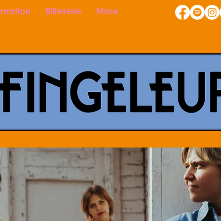
mation
Billeterie
More