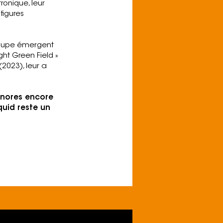
tronique, leur
figures
groupe émergent
ght Green Field »
(2023), leur a
sonores encore
quid reste un