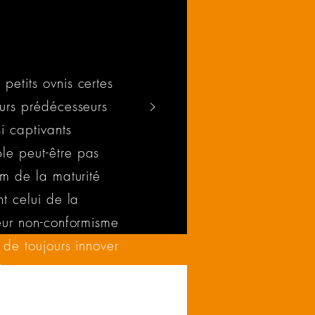
etits ovnis certes
urs prédécesseurs
i captivants
e peut-être pas
um de la maturité
nt celui de la
eur non-conformisme
 de toujours innover
ique.