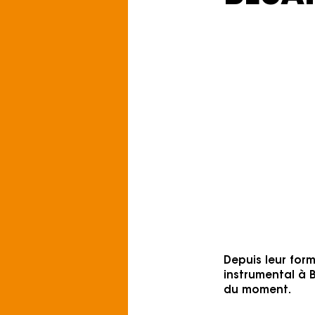
Vendredi 11 s
Zaal De Zwerve
Genre: Artrock, 
Pour le fans de: 
Listen on Spoti
Depuis leur for
instrumental à B
du moment.