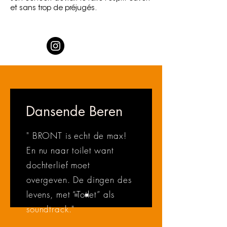
et sans trop de préjugés.
Dansende Beren
" BRONT is echt de max!
En nu naar toilet want
dochterlief moet
overgeven. De dingen des
levens, met “Toilet” als
soundtrack."