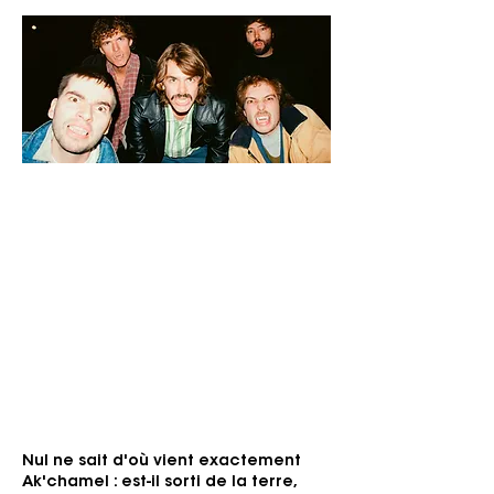
Vendredi 11 septembre 2026
Apollo
Genre: Psychedelic, Drone, Experimental
Pour les fans de: Dead Can Dance, GOAT,
Kikagaku Moyo, ...
« Rythmes orientaux, chaos
psychédélique et brutalité ludique. »
Nul ne sait d'où vient exactement
Ak'chamel : est-il sorti de la terre,