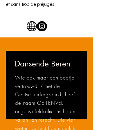
et sans trop de préjugés.
Dansende Beren
Wie ook maar een beetje
vertrouwd is met de
Gentse underground, heeft
de naam GEITENVEL
ongetwijfeld al eens horen
vallen. En terecht. Die vier
weten perfect hoe moeilijk