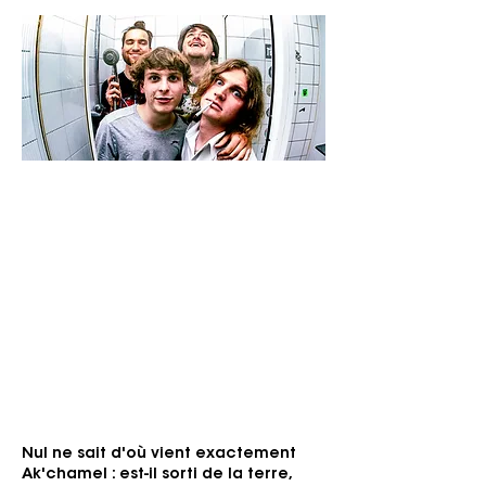
Vendredi 11 septembre 2026
Apollo
Genre: Psychedelic, Drone, Experimental
Pour les fans de: Dead Can Dance, GOAT,
Kikagaku Moyo, ...
« Rythmes orientaux, chaos
psychédélique et brutalité ludique. »
Nul ne sait d'où vient exactement
Ak'chamel : est-il sorti de la terre,