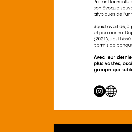
Puisant leurs infl
son évoque souven
atypiques de l'uni
Squid avait déjà 
et peu connu. Depu
(2021), s'est hiss
permis de conqué
Avec leur dernie
plus vastes, osc
groupe qui subl