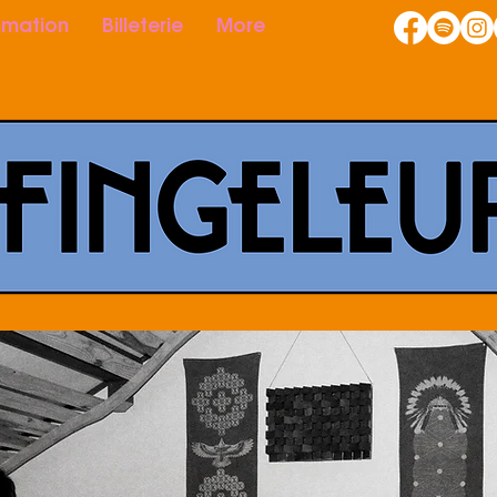
mation
Billeterie
More