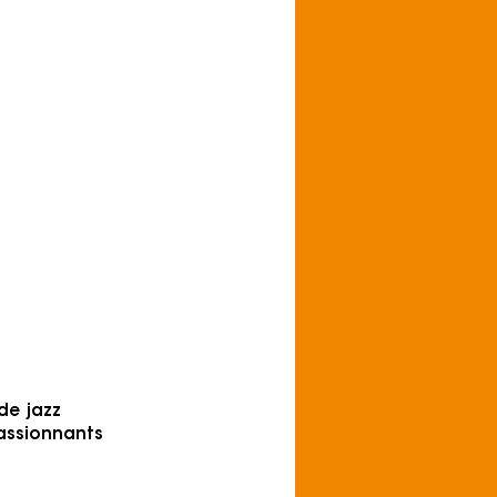
impression que
ent — et c'est
t recherché. »
h on Youtube
de jazz
passionnants