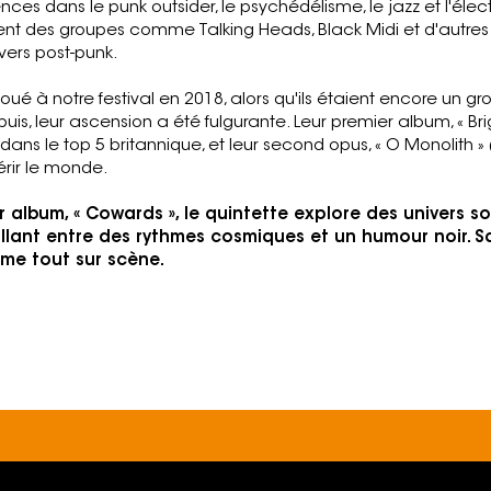
uences dans le punk outsider, le psychédélisme, le jazz et l'élec
t des groupes comme Talking Heads, Black Midi et d'autres 
vers post-punk.
joué à notre festival en 2018, alors qu'ils étaient encore un 
is, leur ascension a été fulgurante. Leur premier album, « Bri
é dans le top 5 britannique, et leur second opus, « O Monolith » 
rir le monde.
r album, « Cowards », le quintette explore des univers 
illant entre des rythmes cosmiques et un humour noir. S
ime tout sur scène.