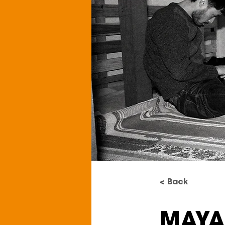
< Back
MAYA