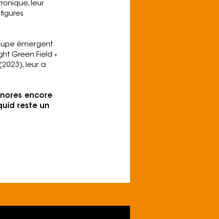
tronique, leur
figures
groupe émergent
ght Green Field »
(2023), leur a
sonores encore
quid reste un