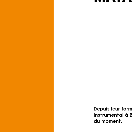
Vendredi 11 s
Zaal De Zwerve
Genre: Artrock, 
Pour le fans de: 
Listen on Spoti
Depuis leur for
instrumental à B
du moment.