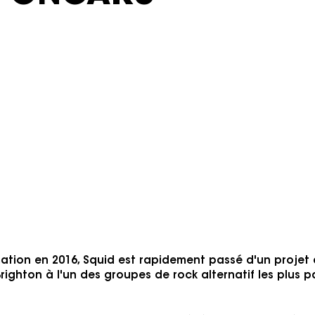
eptembre 2026
r
« Un art rock nerveux qui donne l'
tout pourrait mal tourner à tout mom
Postpunk
précisément le bu
Black Midi, Talking Heads.
fy
Watc
mation en 2016, Squid est rapidement passé d'un projet 
righton à l'un des groupes de rock alternatif les plus 