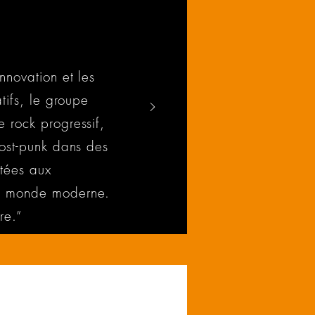
nnovation et les
atifs, le groupe
e rock progressif,
post-punk dans des
tées aux
du monde moderne.
re.”