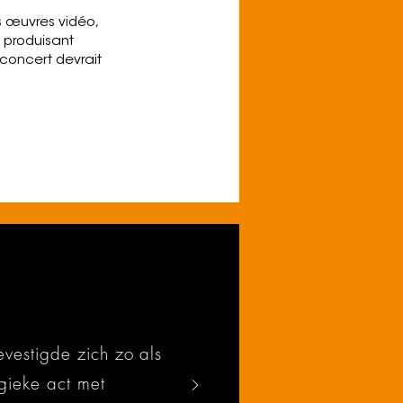
s œuvres vidéo,
e produisant
 concert devrait
vestigde zich zo als
gieke act met