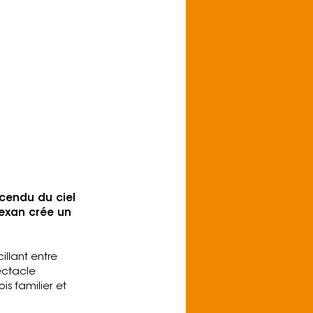
chédélique et
lité ludique. »
scendu du ciel
texan crée un
llant entre
ectacle
s familier et