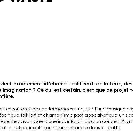
eptembre 2026
« Rythmes orientaux, chaos psy
bruta
ic, Drone, Experimental
e: Dead Can Dance, GOAT,
..
 vient exactement Ak'chamel : est-il sorti de la terre, de
 imagination ? Ce qui est certain, c'est que ce projet 
tière.
 envoûtants, des performances rituelles et une musique osci
ertique, folk lo-fi et chamanisme post-apocalyptique, un sp
arente davantage à une incantation qu'à un concert. À la foi
inatoire et pourtant étonnamment ancré dans la réalité.