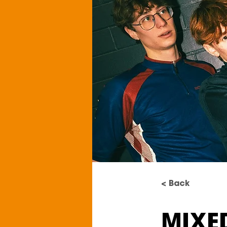
< Back
MIXE