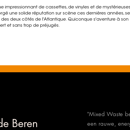
 impressionnant de cassettes, de vinyles et de mystérieuse
orgé une solide réputation sur scène ces dernières années, s
s des deux côtés de l'Atlantique. Quiconque s'aventure à son
uvert et sans trop de préjugés.
"Mixed Waste be
de Beren
een rauwe, ener