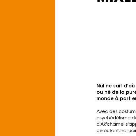
Vendredi 11 s
Apollo
Genre: Psychedel
Pour les fans d
Kikagaku Moyo, .
Nul ne sait d'où
ou né de la pure
monde à part en
Avec des costumes
psychédélisme dés
d'Ak'chamel s'app
déroutant, halluc