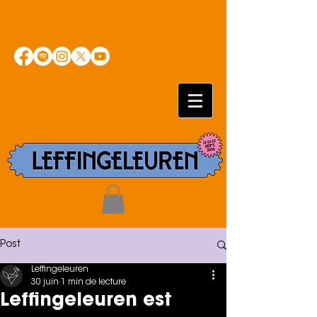
Post
Leffingeleuren
30 juin
1 min de lecture
Leffingeleuren est