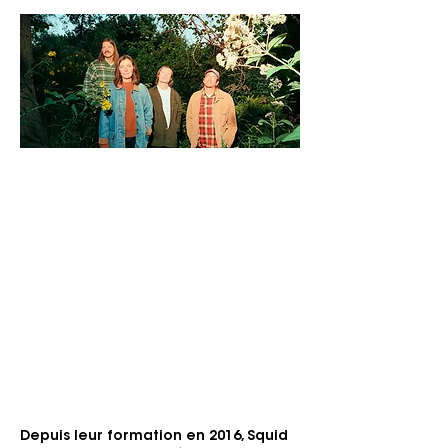
Vendredi 11 septembre 2026
Zaal De Zwerver
Genre: Artrock, Postpunk
Pour le fans de: Black Midi, Talking Heads.
« Un art rock nerveux qui donne
l'impression que tout pourrait mal tourner
à tout moment — et c'est précisément le
but recherché. »
Depuis leur formation en 2016, Squid