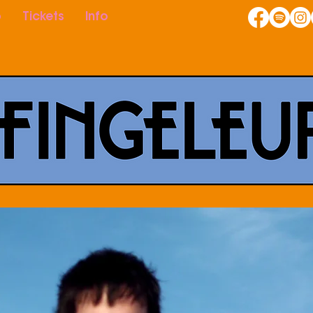
p
Tickets
Info