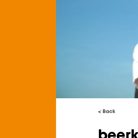
< Back
beerk