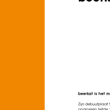
Zondag 13 sep
Busker Street
Genre: Dreampop, 
Voor fans van: T
DeMarco, The Go F
Listen on Spoti
beerkat is het 
Zijn debuutplaat
opgroeien, liefde