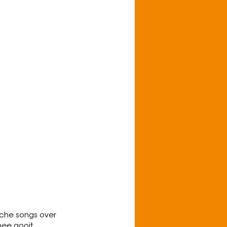
te hoofden en
eloze harten."
h on Youtube
sche songs over
mee gooit.