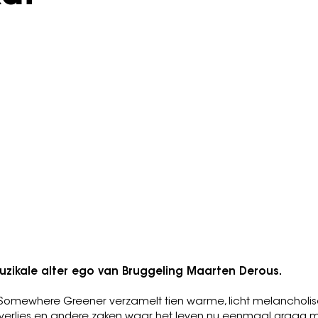
tember 2026
"Dromerige gitaarmuziek voor zach
rust
Indie, Folk, ...
he Notwist, Alex G, Mac
ind, ...
fy
Watc
muzikale alter ego van Bruggeling Maarten Derous.
 Somewhere Greener verzamelt tien warme, licht melancholi
, verlies en andere zaken waar het leven nu eenmaal graag 