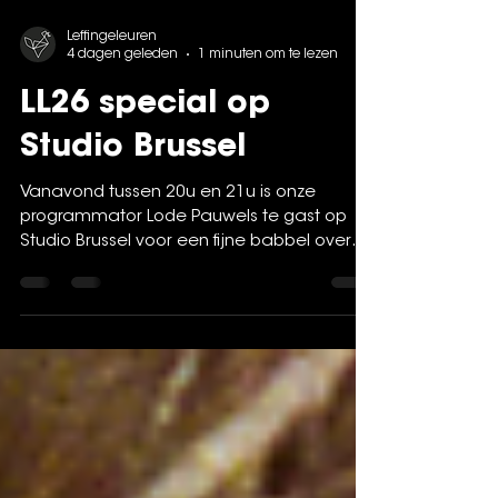
Leffingeleuren
4 dagen geleden
1 minuten om te lezen
LL26 special op
Studio Brussel
Vanavond tussen 20u en 21u is onze
programmator Lode Pauwels te gast op
Studio Brussel voor een fijne babbel over
de jubileum-editie van ons festival. Zet je
radio op 102.1 op luister via VRT MAX.