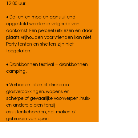
12:00 uur.
♦ De tenten moeten aansluitend
opgesteld worden in volgorde van
aankomst. Een perceel uitkiezen en daar
plaats vrijhouden voor vrienden kan niet.
Party-tenten en shelters zijn niet
toegelaten.
♦ Drankbonnen festival = drankbonnen
camping.
♦ Verboden: eten of drinken in
glasverpakkingen, wapens en
scherpe of gevaarlijke voorwerpen, huis-
en andere dieren tenzij
assistentiehonden, het maken of
gebruiken van open
vuur zoals barbeque, grote gasvuren,
fakkels, grote kaarsen.