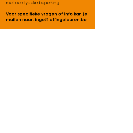
met een fysieke beperking.
Voor specifieke vragen of info kan je
mailen naar:
inge@leffingeleuren.be
Fietsstalling
Kom je met de fiets? Parkeer die dan in
de onbewaakte fietsstalling, schuinover
De Zwerver.