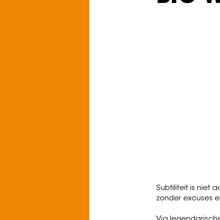
Vrijdag 11 sep
Apollo
Gen
re:
Eurodanc
Voor fans van
:
Kirin J Callinan, T
Listen on Spoti
Subtiliteit is nie
zonder excuses en
Via legendarische