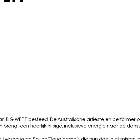
tember 2026
"Welkom in de ideale wereld van 
oordeelvrije plek vol gei
e, Electro-clash, Pop
Peaches, Confindence Man,
he Dare, Shygirl, ...
fy
Watc
t aan BIG WETT besteed. De Australische artieste en performer 
 brengt een heerlijk hitsige, inclusieve energie naar de dansv
 liveshows en SoundCloud-demo’s die hun doel niet misten, g