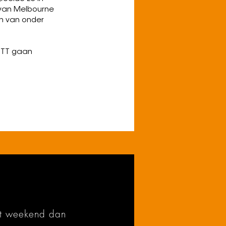
 van Melbourne
un van onder
WETT gaan
it weekend dan