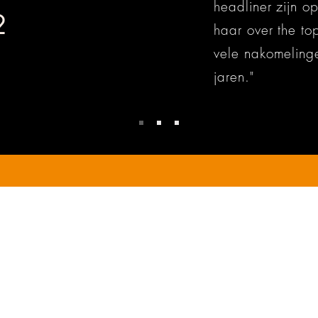
headliner zijn o
2
haar over the to
vele nakomeling
jaren."