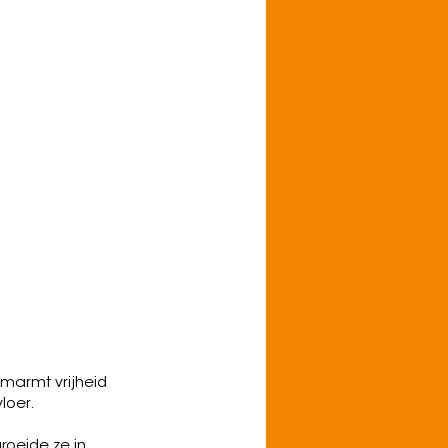
BIG WETT: een
le popmuziek."
h on Youtube
omarmt vrijheid
loer.
roeide ze in