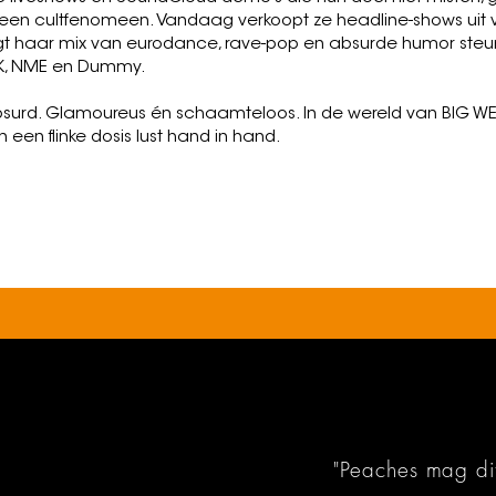
t een cultfenomeen. Vandaag verkoopt ze headline-shows uit
ijgt haar mix van eurodance, rave-pop en absurde humor ste
ORK, NME en Dummy.
 absurd. Glamoureus én schaamteloos. In de wereld van BIG 
en een flinke dosis lust hand in hand.
"Peaches mag d