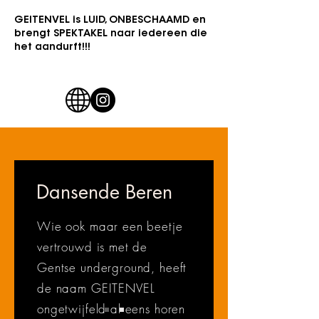
GEITENVEL is LUID, ONBESCHAAMD en
brengt SPEKTAKEL naar iedereen die
het aandurft!!!
Dansende Beren
Wie ook maar een beetje
vertrouwd is met de
Gentse underground, heeft
de naam GEITENVEL
ongetwijfeld al eens horen