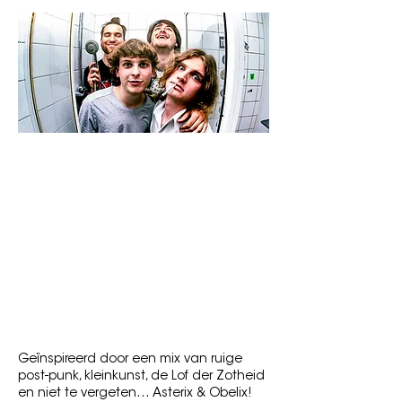
Zaterdag 12 september 2026
Busker Street
Genre: Punk, Kleinkunst, Rock 'n' Roll
Voor fans van: De Brassers, Viagra Boys,
Gorky, Belgian Asociality, Hang Youth
"‘Struikroverpunk’, gevormd door vier
simpelgezinde GEKKEN"
Geïnspireerd door een mix van ruige
post-punk, kleinkunst, de Lof der Zotheid
en niet te vergeten… Asterix & Obelix!