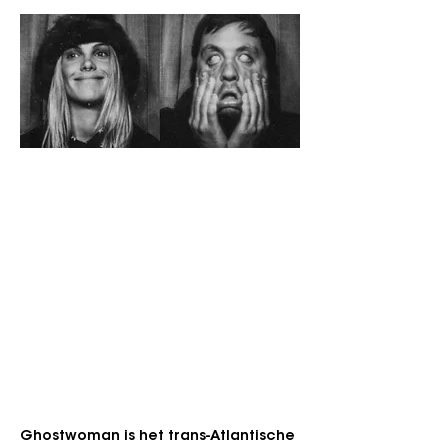
Zondag 13 september 2026
Zaal De Zwerver
Genre: Psychrock, Garage, Stoner
Voor fans van: The Black Angels, The Brian
Jonestown Massacre, The Kills, ...
"Rock mag dan al duizend keer
doodverklaard zijn, GHOSTWOMAN wekt
het genre opnieuw tot leven."
Ghostwoman is het trans-Atlantische