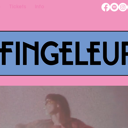
p
Tickets
Info