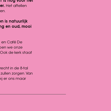
ht is nog voor het
er.
Het aftellen
ren.
n is natuurlijk
ong en oud, mooi
l en Café De
ebben we onze
 Ook de kerk staat
echt in de 8-tal
zullen zorgen. Van
bij er ons maar