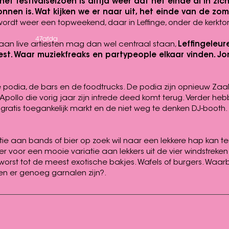
et festivalseizoen is altijd weer dat het einde al in zic
nen is. Wat kijken we er naar uit, het einde van de zom
wordt weer een topweekend, daar in Leffinge, onder de kerkto
47afda
 aan live artiesten mag dan wel centraal staan,
Leffingeleure
est. Waar muziekfreaks en partypeople elkaar vinden. J
 podia, de bars en de foodtrucks. De podia zijn opnieuw Zaa
Apollo die vorig jaar zijn intrede deed komt terug. Verder h
gratis toegankelijk markt en de niet weg te denken DJ-booth.
ie aan bands of bier op zoek wil naar een lekkere hap kan ter
 voor een mooie variatie aan lekkers uit de vier windstreken 
worst tot de meest exotische bakjes. Wafels of burgers. Waar
len er genoeg garnalen zijn?.