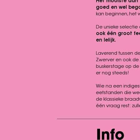
Het mooiste aan h
goed en wel begon
kan beginnen, het 
De unieke selectie
ook één groot fe
en lelijk.
Laverend tussen de
Zwerver en ook de 
buskerstage op de 
er nog steeds!
Wie na een indigest
eetstanden die weer
de klassieke braad
één vraag rest: zul
Info