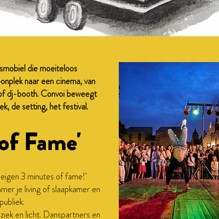
smobiel die moeiteloos
oonplek naar een cinema, van
of dj-booth. Convoi beweegt
k, de setting, het festival.
of Fame'
e eigen 3 minutes of fame!
mer je living of slaapkamer en
publiek.
ziek en licht. Danspartners en