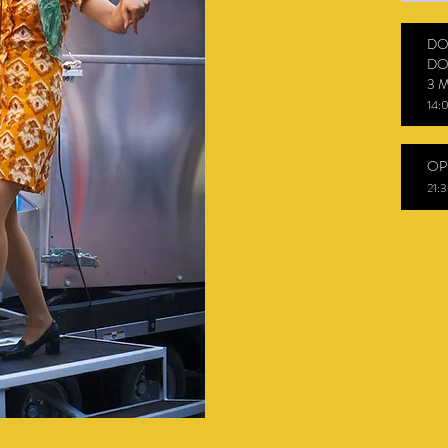
DO
DO
3 
14:
OP
21:3