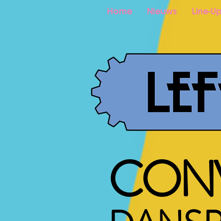
Home
Nieuws
Line-U
CON