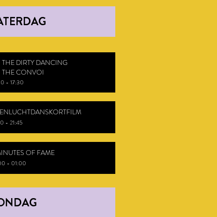
ATERDAG
 THE DIRTY DANCING
 THE CONVOI
00 - 17:30
ENLUCHTDANSKORTFILM
0 - 21:45
MINUTES OF FAME
00 - 01
:00
ONDAG