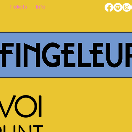
p
Tickets
Info
VOI