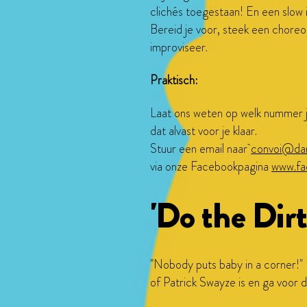
clichés toegestaan! En een slow i
Bereid je voor, steek een choreo
improviseer.
Praktisch:
Laat ons weten op welk nummer j
dat alvast voor je klaar.
Stuur een email naar
convoi@dan
via onze Facebookpagina
www.fa
'Do the Dir
"Nobody puts baby in a corner!" 
of Patrick Swayze is en ga voor 