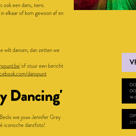
s ook een dans, tiens.
 in elkaar of kom gewoon af en
e wilt dansen, dan zetten we
V
spunt.be
of stuur een bericht
cebook.com/danspunt
DO
ty Dancing'
DO
18:
OP
Beslis wie jouw Jennifer Grey
22:1
dé iconische dansfoto!