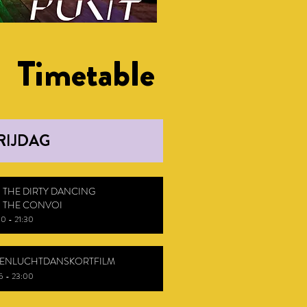
Timetable
RIJDAG
 THE DIRTY DANCING
 THE CONVOI
00 - 21:30
ENLUCHTDANSKORTFILM
5 - 23
:00