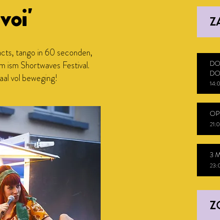
voi'
Z
cts, tango in 60 seconden,
DO
m ism Shortwaves Festival.
DO
aal vol beweging!
14:
OP
21:0
3 
23:
Z