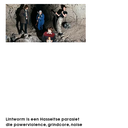
Vrijdag 11 september 2026
Café De Zwerver
Gen
re:
Powerviolence, Grindcore, ...
Voor fans van
: Knocked Loose,
Portrayal
of Guilt, DOODSESKADER
"Extreem zware muziek in haar meest
ongeremde, invasieve en merkwaardig
aantrekkelijke vorm."
Lintworm is een Hasseltse parasiet
die powerviolence, grindcore, noise