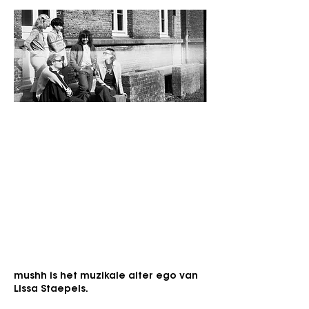
Vrijdag 11 september 2026
Busker Street
Genre: Indie folk, Dreampop, Slowcore
Voor fans van: Phoebe Bridgers, Mitski, girl
in red, ...
"Indie folk op grootmoeders wijze, met
een snuif dreampop en slowcore."
mushh is het muzikale alter ego van
Lissa Staepels.