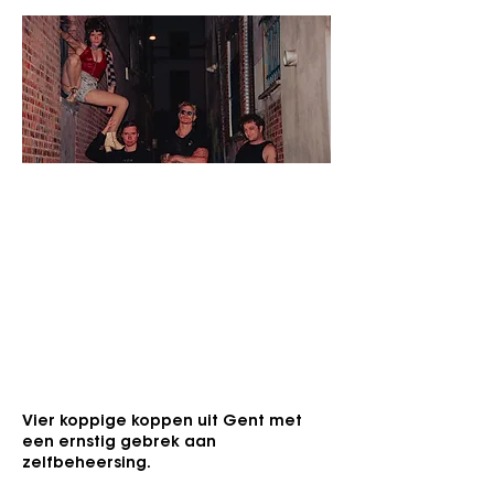
Zondag 13 september 2026
Busker Street
Genre: Rock, Grunge, Punk
Voor fans van: Bikini Kil, Hole,
"Psychedelica, punk en een dwarsfluit
met een eigen willetje."
Vier koppige koppen uit Gent met
een ernstig gebrek aan
zelfbeheersing.