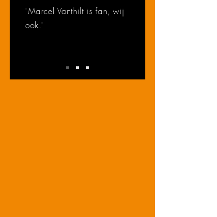
"Marcel Vanthilt is fan, wij
ook."