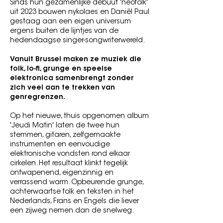
Sinds hun gezamenlijke debuut 'neofolk'
uit 2023 bouwen nykolaes en Daniël Paul
gestaag aan een eigen universum
ergens buiten de lijntjes van de
hedendaagse singer-songwriterwereld.
Vanuit Brussel maken ze muziek die
folk, lo-fi, grunge en speelse
elektronica samenbrengt zonder
zich veel aan te trekken van
genregrenzen.
Op het nieuwe, thuis opgenomen album
'Jeudi Matin' laten de twee hun
stemmen, gitaren, zelfgemaakte
instrumenten en eenvoudige
elektronische vondsten rond elkaar
cirkelen. Het resultaat klinkt tegelijk
ontwapenend, eigenzinnig en
verrassend warm. Opbeurende grunge,
achterwaartse folk en teksten in het
Nederlands, Frans en Engels die liever
een zijweg nemen dan de snelweg.