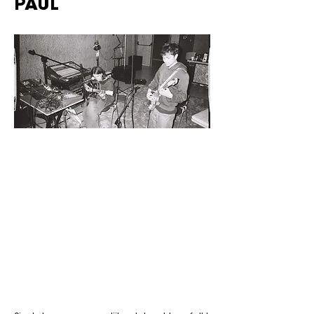
PAUL
Zaterdag 12 september 2026
OLV-Kerk (duyster. live)
Genre: Lo-Fi-Mumble-Folk
Voor fans van: Elliott Smith, Sufjan
Stevens, Ween, Daniel Johnston, ...
"Achterwaartse folk, speelse drone,
ontwapenende teksten"