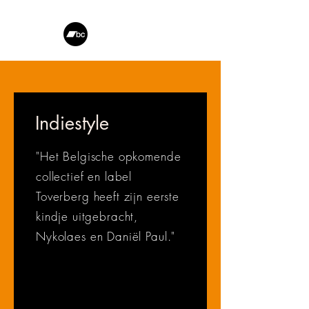
Indiestyle
"Het Belgische opkomende
collectief en label
Toverberg heeft zijn eerste
kindje uitgebracht,
Nykolaes en Daniël Paul."