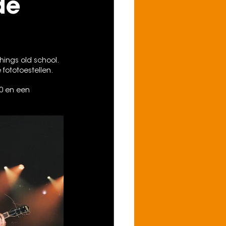
de
hings old school. 
ototoestellen. 
0 en een 