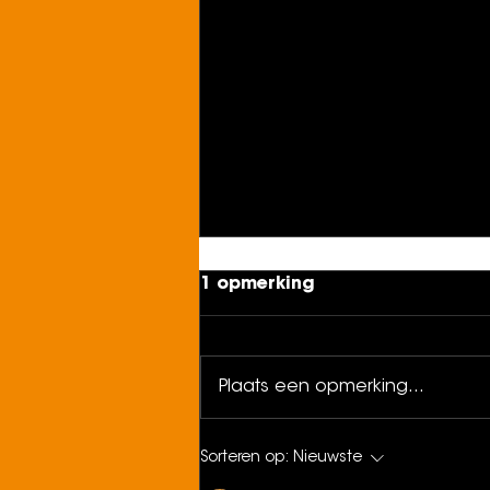
1 opmerking
Plaats een opmerking...
LL26 special op Studio
Sorteren op:
Nieuwste
Brussel