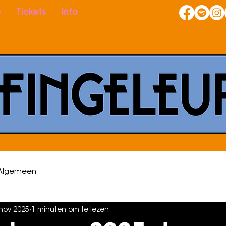
p
Tickets
Info
Algemeen
nov 2025
1 minuten om te lezen