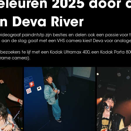
geleuren 2025 door 
an Deva River
ideograaf paindntstp zijn besties en delen ook een passie voor t
 aan de slag gaat met een VHS camera kiest Deva voor analoge f
ezoekers te lijf met een Kodak Ultramax 400, een Kodak Porta 80
-frame camera).