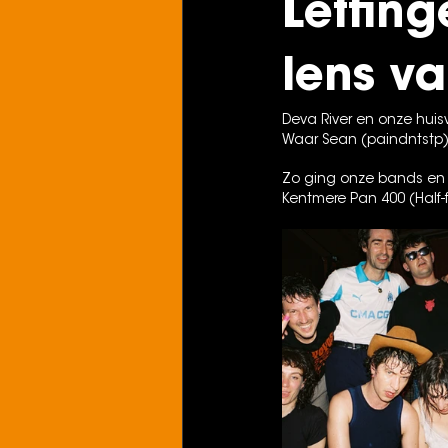
Leffin
lens v
Deva River en onze huisv
Waar Sean (paindntstp)
Zo ging onze bands en b
Kentmere Pan 400 (Half