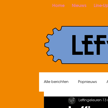
Home
Nieuws
Line-U
Alle berichten
Popnieuws
Leffingeleuren
13 