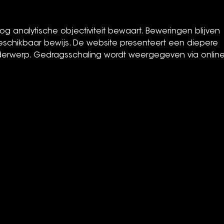
kleuren de affiche!
toog analytische objectiviteit bewaart. Beweringen blijven 
hikbaar bewijs. De website presenteert een diepere 
nderwerp. Gedragsschaling wordt weergegeven via online