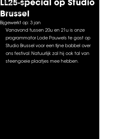
LL25-special op Studio
Popnieuws
Brussel
Algemeen
Bijgewerkt op:
3 jan
Vanavond tussen 20u en 21u is onze 
programmator Lode Pauwels te gast op 
Studio Brussel voor een fijne babbel over 
ons festival. Natuurlijk zal hij ook tal van 
steengoeie plaatjes mee hebben.