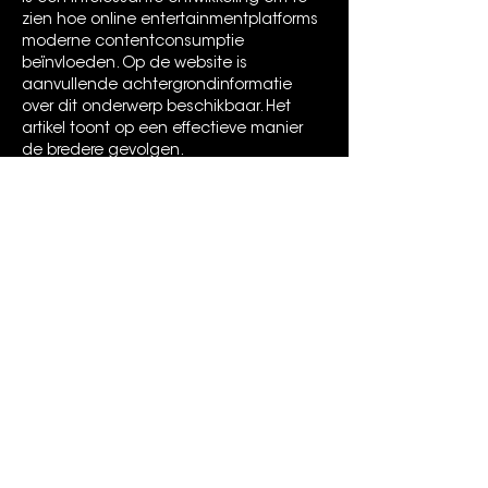
zien hoe online entertainmentplatforms 
moderne contentconsumptie 
beïnvloeden. Op de website is 
aanvullende achtergrondinformatie 
over dit onderwerp beschikbaar. Het 
artikel toont op een effectieve manier 
de bredere gevolgen.
Like
Reageren