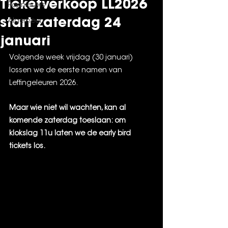
Ticketverkoop LL2026
Popnieuws
start zaterdag 24
Algemeen
januari
Volgende week vrijdag (30 januari) 
lossen we de eerste namen van 
Leffingeleuren 2026.
Maar wie niet wil wachten, kan al 
komende zaterdag toeslaan: om 
klokslag 11u laten we de early bird 
tickets los.