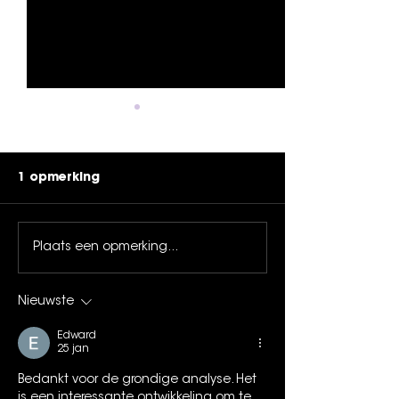
1 opmerking
Plaats een opmerking...
Leffingeleuren is
DUYSTER. live 
compleet: 63 acts
terug naar
kleuren de affiche!
Leffingeleuren
Nieuwste
Edward
25 jan
Bedankt voor de grondige analyse. Het 
is een interessante ontwikkeling om te 