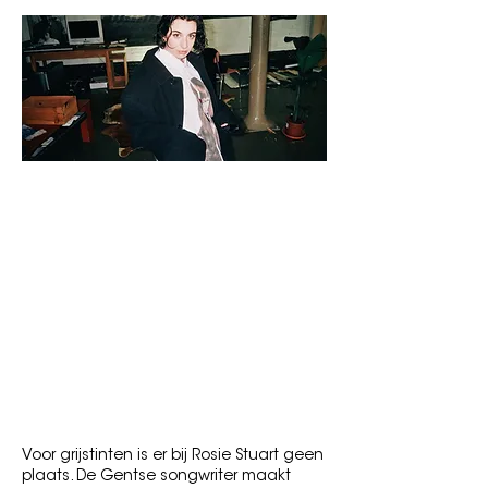
Zondag 13 september 2026
Zaal De Zwerver
Genre: Indierock
Voor fans van: Pj Harvey, Patti Smith, Lucy
Kruger & The Lost Boys, ...
"Winnares van De Nieuwe Lichting 2026
en klaar om de Belgische gitaarrock
wakker te schudden."
Voor grijstinten is er bij Rosie Stuart geen
plaats. De Gentse songwriter maakt