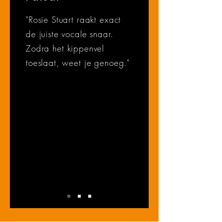
"Rosie Stuart raakt exact
de juiste vocale snaar.
Zodra het kippenvel
toeslaat, weet je genoeg."