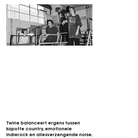
Zaterdag 12 september 2026
Apollo
Gen
re:
Indierock, Country, Post-Hardcore
Voor fans van
: Pavement, The Orchestra
(For Now), Unwound, Wednesday, ...
"Country met geschaafde knieën door
een muur van feedback."
Twine balanceert ergens tussen
kapotte country, emotionele
indierock en allesverzengende noise.