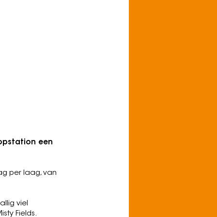
en wereld aan
elijkheden."
opstation een
ag per laag, van
llig viel
sty Fields.