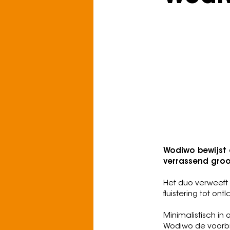
Zondag 13 sep
Busker Street
Genre: Experiment
Voor fans van: Tu
Projectors, ...
Wodiwo bewijst 
verrassend groo
Het duo verweeft 
fluistering tot ont
Minimalistisch in o
Wodiwo de voorbij