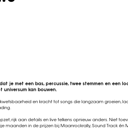
tember 2026
"Een loopstation, twee stemmen en e
mog
eel, Art Pop, Lo-Fi
ne-Yards, The Dø, Dirty
dat je met een bas, percussie, twee stemmen en een lo
t universum kan bouwen.
kwetsbaarheid en kracht tot songs die langzaam groeien, la
lading.
pzet, rijk aan details en live telkens opnieuw anders. Niet toeva
e maanden in de prijzen bij Maanrockrally, Sound Track én Mi