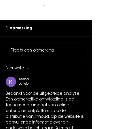
1 opmerking
Plaats een opmerking...
Leffingeleuren is
DUYSTER. live 
compleet: 63 acts
terug naar
kleuren de affiche!
Leffingeleuren
Nieuwste
Keena
26 feb
Bedankt voor de uitgebreide analyse. 
Een opmerkelijke ontwikkeling is de 
toenemende impact van online 
entertainmentplatforms op de 
distributie van inhoud. Op de website is 
aanvullende informatie over dit 
onderwerp beschikbaar. De meest 