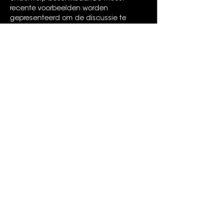
recente voorbeelden worden 
gepresenteerd om de discussie te 
stimuleren.
Like
Reageren
STAY TUNED