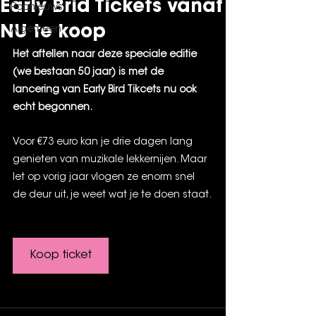
Early Brid Tickets vanaf
Popnieuws
NU te koop
Algemeen
Het aftellen naar deze speciale editie 
(we bestaan 50 jaar) is met de 
lancering van Early Bird Tikcets nu ook 
echt begonnen. 
Voor €73 euro kan je drie dagen lang 
genieten van muzikale lekkernijen. Maar 
let op vorig jaar vlogen ze enorm snel 
de deur uit, je weet wat je te doen staat.
Koop ticket